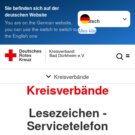
Sie befinden sich auf der
Sprache wechseln zu
deutschen Website
You are on the German website,
you can use the switch to switch to
Alles klar
the English one
Kreisverband
Bad Dürkheim e.V.
Kreisverbände
Kreisverbände
Lesezeichen -
Servicetelefon