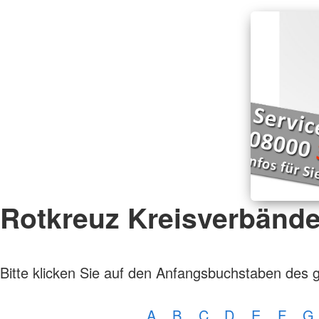
Rotkreuz Kreisverbänd
Bitte klicken Sie auf den Anfangsbuchstaben des 
A
B
C
D
E
F
G