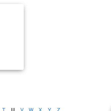
T
U
V
W
X
Y
Z