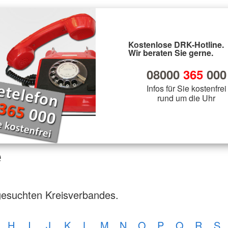
Kostenlose DRK-Hotline.
Wir beraten Sie gerne.
08000
365
000
Infos für Sie kostenfrei
rund um die Uhr
e
gesuchten Kreisverbandes.
H
I
J
K
L
M
N
O
P
Q
R
S