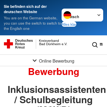
Sie befinden sich auf der
Sprache wechseln zu
deutschen Website
You are on the German website,
you can use the switch to switch to
Alles klar
the English one
Kreisverband
Bad Dürkheim e.V.
Online Bewerbung
Bewerbung
Inklusionsassistenten
/ Schulbegleitung