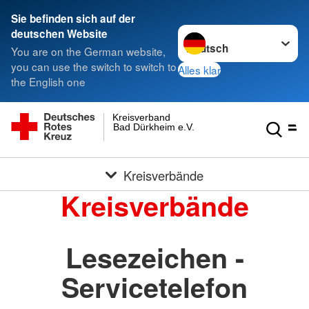
Sie befinden sich auf der
Sprache wechseln zu
deutschen Website
You are on the German website,
you can use the switch to switch to
Alles klar
the English one
Kreisverband
Bad Dürkheim e.V.
Kreisverbände
Kreisverbände
Lesezeichen -
Servicetelefon