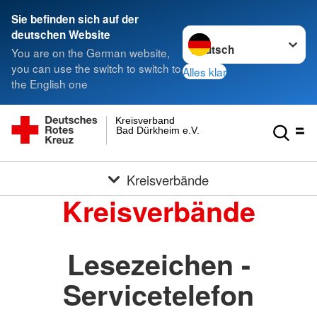
Sie befinden sich auf der
Sprache wechseln zu
deutschen Website
You are on the German website,
you can use the switch to switch to
Alles klar
the English one
Kreisverband
Bad Dürkheim e.V.
Kreisverbände
Kreisverbände
Lesezeichen -
Servicetelefon