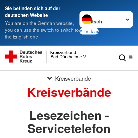
Sie befinden sich auf der
Sprache wechseln zu
deutschen Website
You are on the German website,
you can use the switch to switch to
Alles klar
the English one
Kreisverband
Bad Dürkheim e.V.
Kreisverbände
Kreisverbände
Lesezeichen -
Servicetelefon