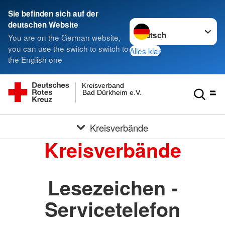
Sie befinden sich auf der
Sprache wechseln zu
deutschen Website
You are on the German website,
you can use the switch to switch to
Alles klar
the English one
Kreisverband
Bad Dürkheim e.V.
Kreisverbände
Kreisverbände
Lesezeichen -
Servicetelefon