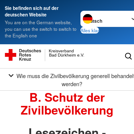
Sie befinden sich auf der
Sprache wechseln zu
deutschen Website
You are on the German website,
you can use the switch to switch to
Alles klar
the English one
Kreisverband
Bad Dürkheim e.V.
Wie muss die Zivilbevölkerung generell behandelt
werden?
B. Schutz der
Zivilbevölkerung
Lesezeichen -