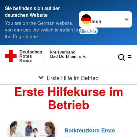
Sie befinden sich auf der
Sprache wechseln zu
deutschen Website
You are on the German website,
you can use the switch to switch to
Alles klar
the English one
Kreisverband
Bad Dürkheim e.V.
Erste Hilfe im Betrieb
Erste Hilfekurse im
Betrieb
Rotkreuzkurs Erste