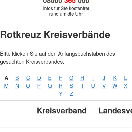
08000
365
000
Infos für Sie kostenfrei
rund um die Uhr
Rotkreuz Kreisverbände
Bitte klicken Sie auf den Anfangsbuchstaben des
gesuchten Kreisverbandes.
A
B
C
D
E
F
G
H
I
J
K
L
M
N
O
P
Q
R
S
T
U
V
W
X
Y
Z
Kreisverband
Landesv