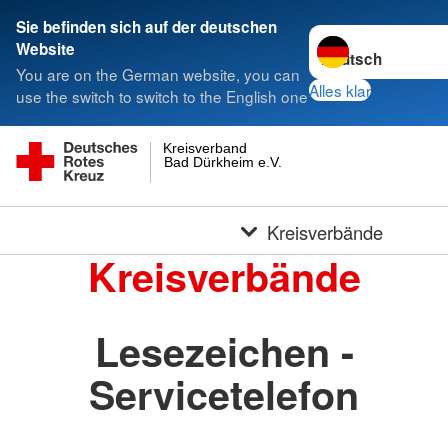
Sie befinden sich auf der deutschen
Sprache wechseln 
Website
You are on the German website, you can
Alles klar
use the switch to switch to the English one
Kreisverband
Bad Dürkheim e.V.
Kreisverbände
Kreisverbände
Lesezeichen -
Servicetelefon