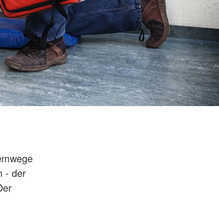
Atemwege
 - der
Der