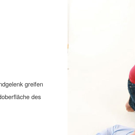
dgelenk greifen
doberfläche des
n